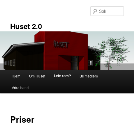
Gå
direkte
Søk
til
hovedinnholdet
Huset 2.0
Hovedmeny
Leie rom?
Hjem
Om Huset
Bli medlem
Våre band
Priser