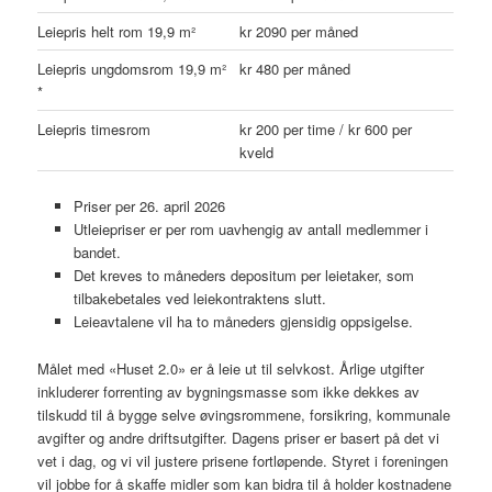
Leiepris helt rom 19,9 m²
kr 2090 per måned
Leiepris ungdomsrom 19,9 m²
kr 480 per måned
*
Leiepris timesrom
kr 200 per time / kr 600 per
kveld
Priser per 26. april 2026
Utleiepriser er per rom uavhengig av antall medlemmer i
bandet.
Det kreves to måneders depositum per leietaker, som
tilbakebetales ved leiekontraktens slutt.
Leieavtalene vil ha to måneders gjensidig oppsigelse.
Målet med «Huset 2.0» er å leie ut til selvkost. Årlige utgifter
inkluderer forrenting av bygningsmasse som ikke dekkes av
tilskudd til å bygge selve øvingsrommene, forsikring, kommunale
avgifter og andre driftsutgifter. Dagens priser er basert på det vi
vet i dag, og vi vil justere prisene fortløpende. Styret i foreningen
vil jobbe for å skaffe midler som kan bidra til å holder kostnadene