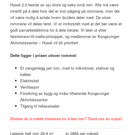
Huset 2.0 består av sju store og seks små rom. Alle må være
innstilt på å dele hvis det er stor pågang på rommene, men det
vil være mulig å avtale hvem du/dere deler med. De store
rommene vil deles først. Vi er innforstått med at det bør være et
godt samarbeidsklima for å dele lokaler. Vi leier ut etter
førstemann-til-mølla-prinsippet, og medlemmer av Kongsvinger
Aktivitetssenter – Huset vil bli prioritert.
Dette ligger i prisen utover rommet:
Et sanganlegg per rom, med to mikrofoner, stativer og
kabler
Elektrisitet
Ventilasjon
Forsikring av bygg og innbo tilhørende Kongsvinger
Aktivitetssenter
Tilgang til fellesarealer
Ønsker du å melde interesse for å leie rom? Send oss en e-post.
Leiepris helt rom 29,9 m²
kr 2865 per måned