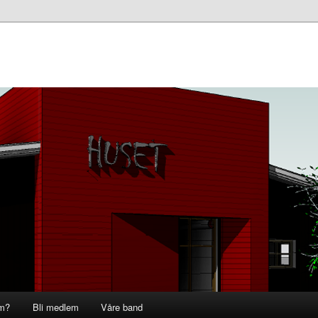
om?
Bli medlem
Våre band