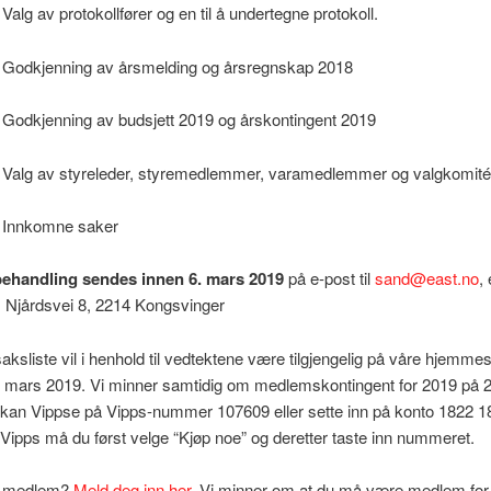
Valg av protokollfører og en til å undertegne protokoll.
 Godkjenning av årsmelding og årsregnskap 2018
 Godkjenning av budsjett 2019 og årskontingent 2019
 Valg av styreleder, styremedlemmer, varamedlemmer og valgkomité
 Innkomne saker
 behandling sendes innen 6. mars 2019
på e-post til
sand@east.no
, 
 Njårdsvei 8, 2214 Kongsvinger
aksliste vil i henhold til vedtektene være tilgjengelig på våre hjemmes
. mars 2019. Vi minner samtidig om medlemskontingent for 2019 på 
 kan Vippse på Vipps-nummer 107609 eller sette inn på konto 1822 1
Vipps må du først velge “Kjøp noe” og deretter taste inn nummeret.
e medlem?
Meld deg inn her
. Vi minner om at du må være medlem for 