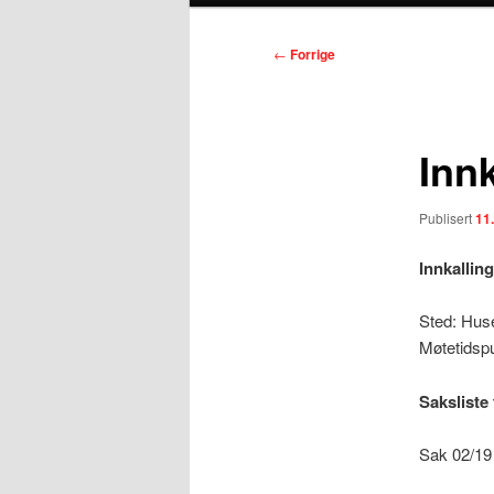
Innleggsnavigasjon
←
Forrige
Innk
Publisert
11
Innkallin
Sted: Huse
Møtetidspu
Saksliste 
Sak 02/19