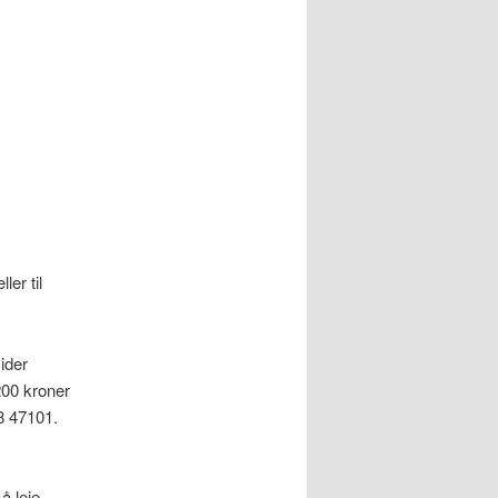
eller til
ider
200 kroner
8 47101.
å leie