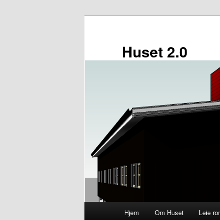
Gå
direkte
til
Huset 2.0
hovedinnholdet
Hovedmeny
Hjem
Om Huset
Leie r